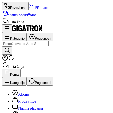
Piši nam
Pozovi nas
Status porudžbine
Lista želja
Kategorije
Pogodnosti
Lista želja
Korpa
Kategorije
Pogodnosti
Akcije
Prodavnice
Načini plaćanja