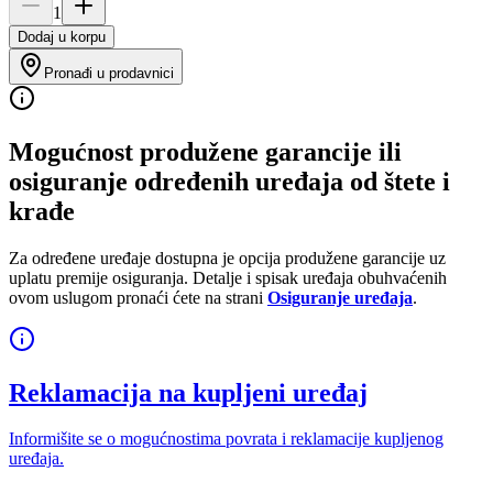
1
Dodaj u korpu
Pronađi u prodavnici
Mogućnost produžene garancije ili
osiguranje određenih uređaja od štete i
krađe
Za određene uređaje dostupna je opcija produžene garancije uz
uplatu premije osiguranja. Detalje i spisak uređaja obuhvaćenih
ovom uslugom pronaći ćete na strani
Osiguranje uređaja
.
Reklamacija na kupljeni uređaj
Informišite se o mogućnostima povrata i reklamacije kupljenog
uređaja.