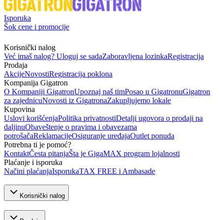
Isporuka
Šok cene i promocije
Korisnički nalog
Već imaš nalog? Uloguj se sada
Zaboravljena lozinka
Registracija
Prodaja
Akcije
Novosti
Registracija poklona
Kompanija Gigatron
O Kompaniji Gigatron
Upoznaj naš tim
Posao u Gigatronu
Gigatron
za zajednicu
Novosti iz Gigatrona
Zakupljujemo lokale
Kupovina
Uslovi korišćenja
Politika privatnosti
Detalji ugovora o prodaji na
daljinu
Obaveštenje o pravima i obavezama
potrošača
Reklamacije
Osiguranje uređaja
Outlet ponuda
Potrebna ti je pomoć?
Kontakt
Česta pitanja
Šta je GigaMAX program lojalnosti
Plaćanje i isporuka
Načini plaćanja
Isporuka
TAX FREE i Ambasade
Korisnički nalog