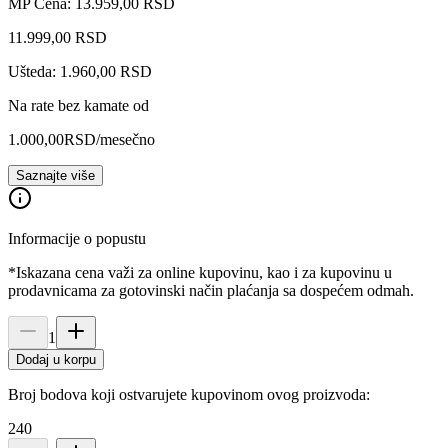
MP Cena: 13.959,00 RSD
11.999
,
00
RSD
Ušteda: 1.960,00 RSD
Na rate bez kamate od
1.000,00
RSD
/mesečno
Saznajte više
Informacije o popustu
*Iskazana cena važi za online kupovinu, kao i za kupovinu u
prodavnicama za gotovinski način plaćanja sa dospećem odmah.
1
Dodaj u korpu
Broj bodova koji ostvarujete kupovinom ovog proizvoda:
240