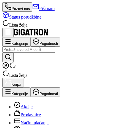
Piši nam
Pozovi nas
Status porudžbine
Lista želja
Kategorije
Pogodnosti
Lista želja
Korpa
Kategorije
Pogodnosti
Akcije
Prodavnice
Načini plaćanja