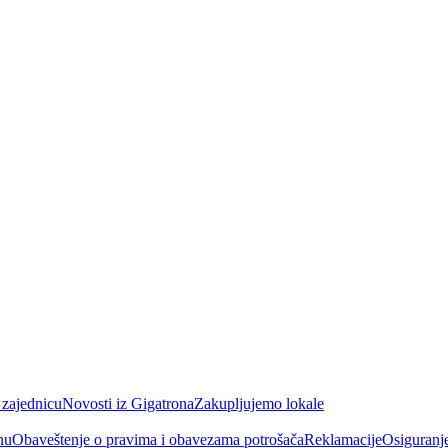
 zajednicu
Novosti iz Gigatrona
Zakupljujemo lokale
nu
Obaveštenje o pravima i obavezama potrošača
Reklamacije
Osiguranj