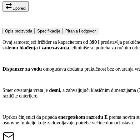
Uporedi
Opis proizvoda
Specifikacije
Pitanja i odgovori
Ovaj samostojeći frižider sa kapacitetom od
390 l
predstavlja praktičn
sistemu hlađenja i zamrzavanja
, eliminiše se potreba za ručnim od
Dispanzer za vodu
omogućava dodatnu praktičnost bez otvaranja vrata
Smer otvaranja vrata je
desni
, a zahvaljujući klasičnim dimenzijama (
različite enterijere.
Uprkos činjenici da pripada
energetskom razredu E
prema novim stan
osnovne funkcije koje zadovoljavaju potrebe većine domaćinstava.