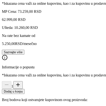
*Iskazana cena važi za online kupovinu, kao i za kupovinu u prodav
MP Cena: 73.259,00 RSD
62.999
,
00
RSD
Ušteda: 10.260,00 RSD
Na rate bez kamate od
5.250,00
RSD
/mesečno
Saznajte više
Informacije o popustu
*Iskazana cena važi za online kupovinu, kao i za kupovinu u prodav
1
Dodaj u korpu
Broj bodova koji ostvarujete kupovinom ovog proizvoda: