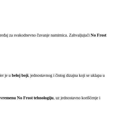
uređaj za svakodnevno čuvanje namirnica. Zahvaljujući
No Frost
der je u
beloj boji
, jednostavnog i čistog dizajna koji se uklapa u
 savremenu No Frost tehnologiju
, uz jednostavno korišćenje i