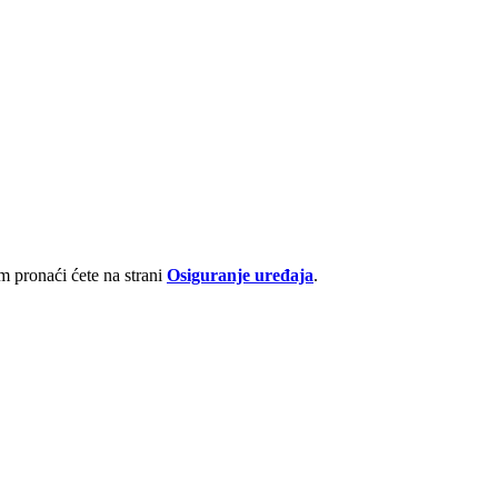
 pronaći ćete na strani
Osiguranje uređaja
.