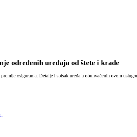
nje određenih uređaja od štete i krađe
 premije osiguranja. Detalje i spisak uređaja obuhvaćenih ovom uslugom
a.