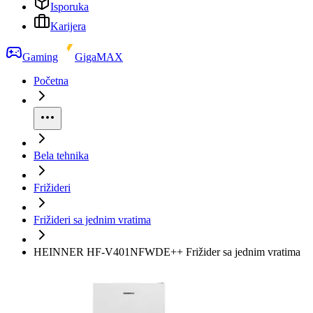
Isporuka
Karijera
Gaming
GigaMAX
Početna
Bela tehnika
Frižideri
Frižideri sa jednim vratima
HEINNER HF-V401NFWDE++ Frižider sa jednim vratima