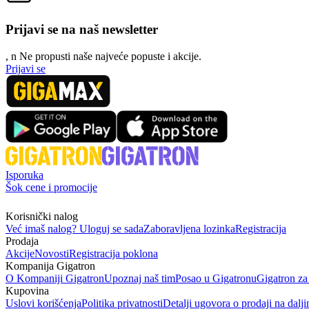
Prijavi se na naš newsletter
, n
N
e propusti naše najveće popuste i akcije.
Prijavi se
Isporuka
Šok cene i promocije
Korisnički nalog
Već imaš nalog? Uloguj se sada
Zaboravljena lozinka
Registracija
Prodaja
Akcije
Novosti
Registracija poklona
Kompanija Gigatron
O Kompaniji Gigatron
Upoznaj naš tim
Posao u Gigatronu
Gigatron za
Kupovina
Uslovi korišćenja
Politika privatnosti
Detalji ugovora o prodaji na dalji