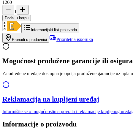
1260
1
Dodaj u korpu
Informacijski list proizvoda
Prioritetna isporuka
Pronađi u prodavnici
Mogućnost produžene garancije ili osigura
Za određene uređaje dostupna je opcija produžene garancije uz uplatu
Reklamacija na kupljeni uređaj
Informišite se o mogućnostima povrata i reklamacije kupljenog uređaj
Informacije o proizvodu