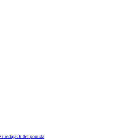
e uređaja
Outlet ponuda