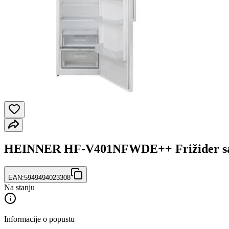
HEINNER HF-V401NFWDE++ Frižider sa 
EAN:
5949494023308
Na stanju
Informacije o popustu