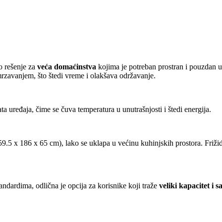
o rešenje za
veća domaćinstva
kojima je potreban prostran i pouzdan 
mrzavanjem, što štedi vreme i olakšava održavanje.
 uređaja, čime se čuva temperatura u unutrašnjosti i štedi energija.
59.5 x 186 x 65 cm), lako se uklapa u većinu kuhinjskih prostora. Friži
dardima, odlična je opcija za korisnike koji traže
veliki kapacitet i