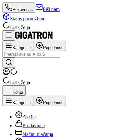
Piši nam
Pozovi nas
Status porudžbine
Lista želja
Kategorije
Pogodnosti
Lista želja
Korpa
Kategorije
Pogodnosti
Akcije
Prodavnice
Načini plaćanja