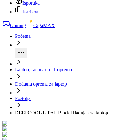
Isporuka
Karijera
Gaming
GigaMAX
Početna
Laptop, računari i IT oprema
Dodatna oprema za laptop
Postolja
DEEPCOOL U PAL Black Hladnjak za laptop