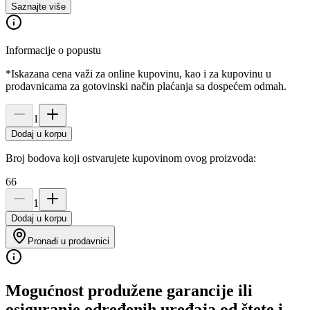
Saznajte više
Informacije o popustu
*Iskazana cena važi za online kupovinu, kao i za kupovinu u
prodavnicama za gotovinski način plaćanja sa dospećem odmah.
1
Dodaj u korpu
Broj bodova koji ostvarujete kupovinom ovog proizvoda:
66
1
Dodaj u korpu
Pronađi u prodavnici
Mogućnost produžene garancije ili
osiguranje određenih uređaja od štete i