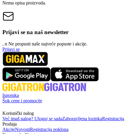
Nema opisa proizvoda.
Prijavi se na naš newsletter
, n
N
e propusti naše najveće popuste i akcije.
Prijavi se
Isporuka
Šok cene i promocije
Korisnički nalog
Već imaš nalog? Uloguj se sada
Zaboravljena lozinka
Registracija
Prodaja
Akcije
Novosti
Registracija poklona