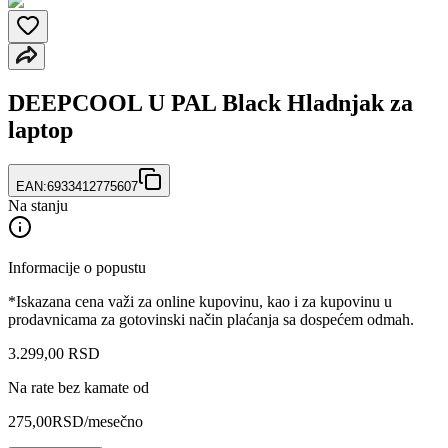
DEEPCOOL U PAL Black Hladnjak za
laptop
EAN:
6933412775607
Na stanju
Informacije o popustu
*Iskazana cena važi za online kupovinu, kao i za kupovinu u
prodavnicama za gotovinski način plaćanja sa dospećem odmah.
3.299
,
00
RSD
Na rate bez kamate od
275,00
RSD
/mesečno