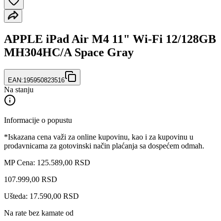
APPLE iPad Air M4 11" Wi-Fi 12/128GB
MH304HC/A Space Gray
EAN:
195950823516
Na stanju
Informacije o popustu
*Iskazana cena važi za online kupovinu, kao i za kupovinu u
prodavnicama za gotovinski način plaćanja sa dospećem odmah.
MP Cena: 125.589,00 RSD
107.999
,
00
RSD
Ušteda: 17.590,00 RSD
Na rate bez kamate od