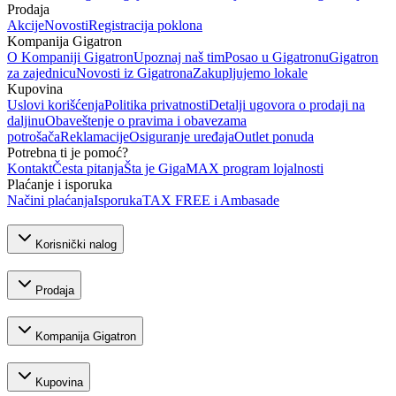
Prodaja
Akcije
Novosti
Registracija poklona
Kompanija Gigatron
O Kompaniji Gigatron
Upoznaj naš tim
Posao u Gigatronu
Gigatron
za zajednicu
Novosti iz Gigatrona
Zakupljujemo lokale
Kupovina
Uslovi korišćenja
Politika privatnosti
Detalji ugovora o prodaji na
daljinu
Obaveštenje o pravima i obavezama
potrošača
Reklamacije
Osiguranje uređaja
Outlet ponuda
Potrebna ti je pomoć?
Kontakt
Česta pitanja
Šta je GigaMAX program lojalnosti
Plaćanje i isporuka
Načini plaćanja
Isporuka
TAX FREE i Ambasade
Korisnički nalog
Prodaja
Kompanija Gigatron
Kupovina