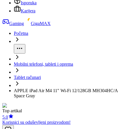
Isporuka
Karijera
Gaming
GigaMAX
Početna
Mobilni telefoni, tableti i oprema
Tablet računari
APPLE iPad Air M4 11" Wi-Fi 12/128GB MH304HC/A
Space Gray
Top artikal
5.0
Korisnici su oduševljeni proizvodom!