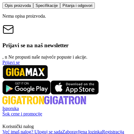
Opis proizvoda
Specifikacije
Pitanja i odgovori
Nema opisa proizvoda.
Prijavi se na naš newsletter
, n
N
e propusti naše najveće popuste i akcije.
Prijavi se
Isporuka
Šok cene i promocije
Korisnički nalog
Već imaš nalog? Uloguj se sada
Zaboravljena lozinka
Registracija