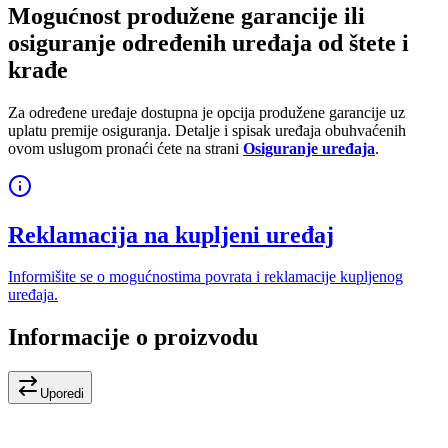
Mogućnost produžene garancije ili
osiguranje određenih uređaja od štete i
krađe
Za određene uređaje dostupna je opcija produžene garancije uz
uplatu premije osiguranja. Detalje i spisak uređaja obuhvaćenih
ovom uslugom pronaći ćete na strani
Osiguranje uređaja
.
Reklamacija na kupljeni uređaj
Informišite se o mogućnostima povrata i reklamacije kupljenog
uređaja.
Informacije o proizvodu
Uporedi