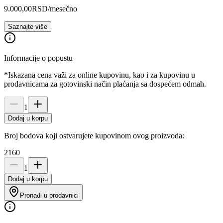
9.000,00
RSD
/mesečno
Saznajte više
Informacije o popustu
*Iskazana cena važi za online kupovinu, kao i za kupovinu u
prodavnicama za gotovinski način plaćanja sa dospećem odmah.
1
Dodaj u korpu
Broj bodova koji ostvarujete kupovinom ovog proizvoda:
2160
1
Dodaj u korpu
Pronađi u prodavnici