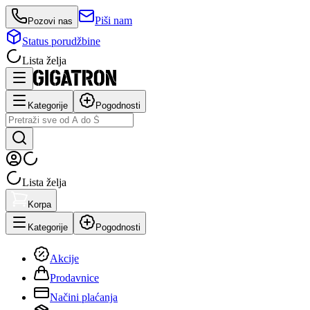
Piši nam
Pozovi nas
Status porudžbine
Lista želja
Kategorije
Pogodnosti
Lista želja
Korpa
Kategorije
Pogodnosti
Akcije
Prodavnice
Načini plaćanja