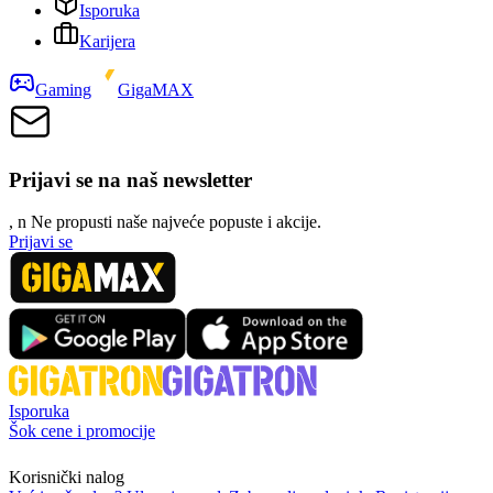
Isporuka
Karijera
Gaming
GigaMAX
Prijavi se na naš newsletter
, n
N
e propusti naše najveće popuste i akcije.
Prijavi se
Isporuka
Šok cene i promocije
Korisnički nalog