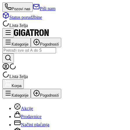
Piši nam
Pozovi nas
Status porudžbine
Lista želja
Kategorije
Pogodnosti
Lista želja
Korpa
Kategorije
Pogodnosti
Akcije
Prodavnice
Načini plaćanja