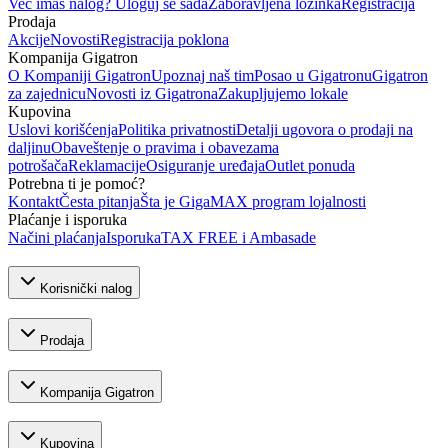
Već imaš nalog? Uloguj se sada
Zaboravljena lozinka
Registracija
Prodaja
Akcije
Novosti
Registracija poklona
Kompanija Gigatron
O Kompaniji Gigatron
Upoznaj naš tim
Posao u Gigatronu
Gigatron
za zajednicu
Novosti iz Gigatrona
Zakupljujemo lokale
Kupovina
Uslovi korišćenja
Politika privatnosti
Detalji ugovora o prodaji na
daljinu
Obaveštenje o pravima i obavezama
potrošača
Reklamacije
Osiguranje uređaja
Outlet ponuda
Potrebna ti je pomoć?
Kontakt
Česta pitanja
Šta je GigaMAX program lojalnosti
Plaćanje i isporuka
Načini plaćanja
Isporuka
TAX FREE i Ambasade
Korisnički nalog
Prodaja
Kompanija Gigatron
Kupovina